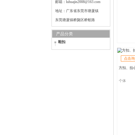
邮箱：luhuajin2008@163.com
地址：广东省东莞市塘厦镇
东莞塘厦镇桥陇区桥蛟路
产品分类
鞋扣
点击询
方扣、拉
个体