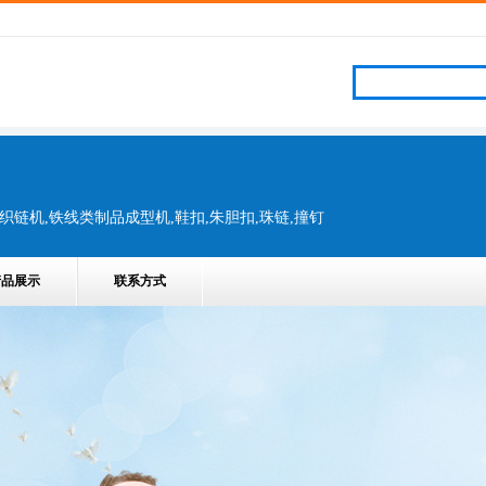
饰织链机,铁线类制品成型机,鞋扣,朱胆扣,珠链,撞钉
产品展示
联系方式