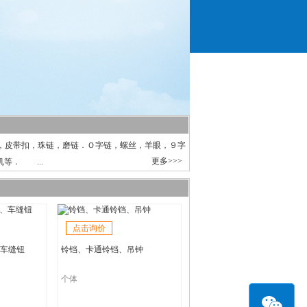
皮带扣，珠链，磨链．Ｏ字链，螺丝，羊眼，９字
更多>>>
等． ...
点击询价
车缝钮
铃铛、卡通铃铛、吊钟
个体