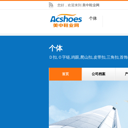
您好，欢迎来到
美中鞋业网
个体
个体
Ｄ扣,Ｏ字链,鸡眼,爬山扣,皮带扣,三角扣,首
首页
公司档案